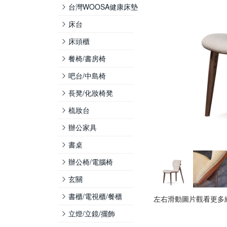
台灣WOOSA健康床墊
床台
床頭櫃
餐椅/書房椅
吧台/中島椅
長凳/化妝椅凳
梳妝台
辦公家具
書桌
辦公椅/電腦椅
玄關
書櫃/電視櫃/餐櫃
左右滑動圖片觀看更多
立燈/立鏡/擺飾