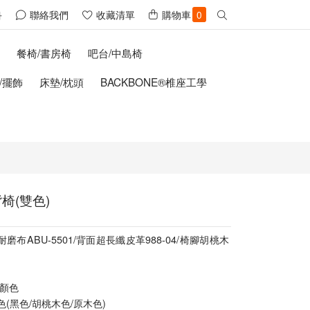
聯絡我們
收藏清單
購物車
冊
0
櫃
餐椅/書房椅
吧台/中島椅
/擺飾
床墊/枕頭
BACKBONE®椎座工學
椅(雙色)
磨布ABU-5501/背面超長纖皮革988-04/椅腳胡桃木
/顏色
(黑色/胡桃木色/原木色)