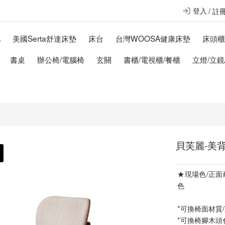
登入
註
几
美國Serta舒達床墊
床台
台灣WOOSA健康床墊
床頭
書桌
辦公椅/電腦椅
玄關
書櫃/電視櫃/餐櫃
立燈/立鏡
貝芙麗-美背
★現場色/正面耐
色
*可換椅面材質
*可換椅腳木頭色