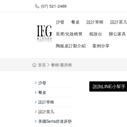
(07) 521-2488
沙發
餐桌
設計單椅
設計茶
長凳/化妝椅凳
梳妝台
辦公家具
陶板桌訂製介紹
案例分享
首頁
餐椅/書房椅
沙發
諮詢LINE小幫手
餐桌
設計單椅
設計茶几
美國Serta舒達床墊