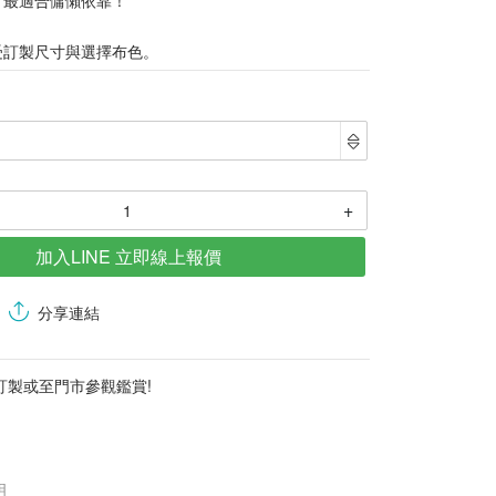
受訂製尺寸與選擇布色。
+
加入LINE 立即線上報價
分享連結
訂製或至門市參觀鑑賞!
明