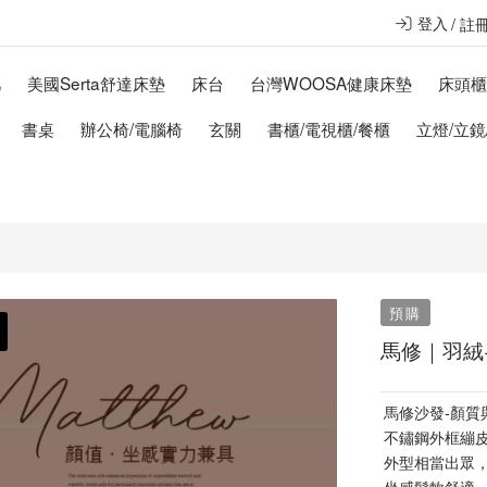
登入
註
几
美國Serta舒達床墊
床台
台灣WOOSA健康床墊
床頭
書桌
辦公椅/電腦椅
玄關
書櫃/電視櫃/餐櫃
立燈/立鏡
預購
馬修｜羽絨
馬修沙發-顏質
不鏽鋼外框繃
外型相當出眾
坐感鬆軟舒適