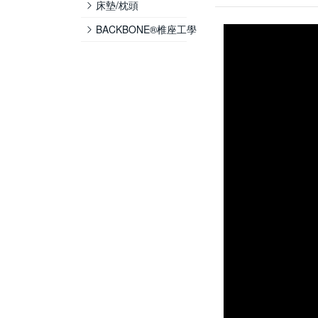
床墊/枕頭
BACKBONE®椎座工學