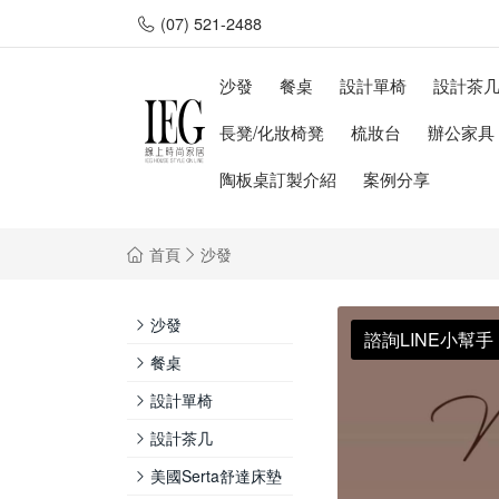
(07) 521-2488
沙發
餐桌
設計單椅
設計茶
長凳/化妝椅凳
梳妝台
辦公家具
陶板桌訂製介紹
案例分享
首頁
沙發
沙發
諮詢LINE小幫手
餐桌
設計單椅
設計茶几
美國Serta舒達床墊