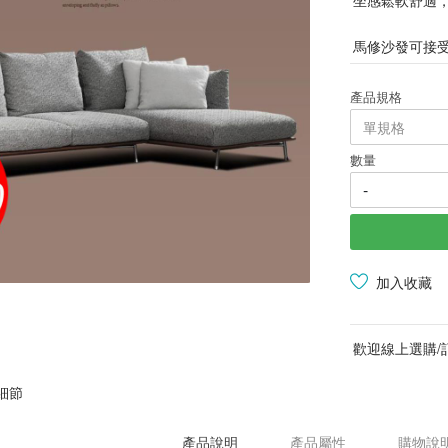
馬修沙發可接
產品規格
數量
-
加入收藏
歡迎線上選購/
細節
產品說明
產品屬性
購物說