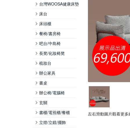
台灣WOOSA健康床墊
床台
床頭櫃
餐椅/書房椅
吧台/中島椅
長凳/化妝椅凳
梳妝台
辦公家具
書桌
辦公椅/電腦椅
玄關
書櫃/電視櫃/餐櫃
左右滑動圖片觀看更多
立燈/立鏡/擺飾