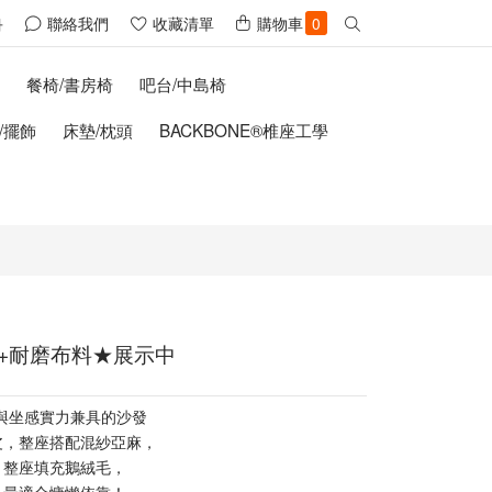
聯絡我們
收藏清單
購物車
冊
0
櫃
餐椅/書房椅
吧台/中島椅
/擺飾
床墊/枕頭
BACKBONE®椎座工學
+耐磨布料★展示中
與坐感實力兼具的沙發
皮，整座搭配混紗亞麻，
，整座填充鵝絨毛，
，最適合慵懶依靠！