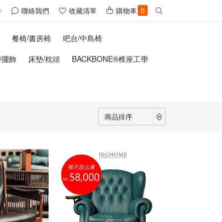
聯絡我們
收藏清單
購物車
冊
0
櫃
餐椅/書房椅
吧台/中島椅
/擺飾
床墊/枕頭
BACKBONE®椎座工學