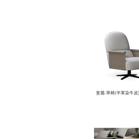
斐麗-單椅(半苯染牛皮