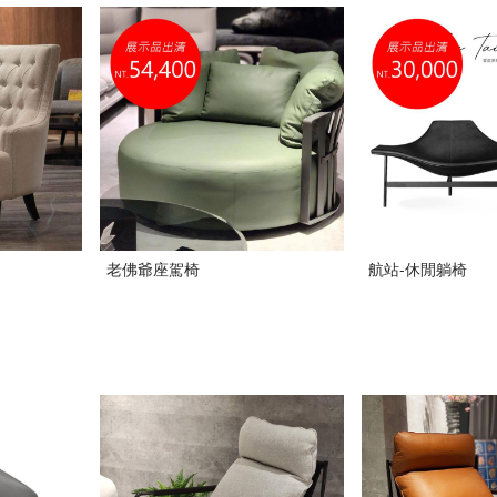
老佛爺座駕椅
航站-休閒躺椅