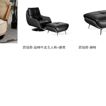
西瑞斯-旋轉牛皮主人椅+腳凳
西瑞斯-腳椅
實體店面地址
聯絡我們
服務電話： 07-521-2488