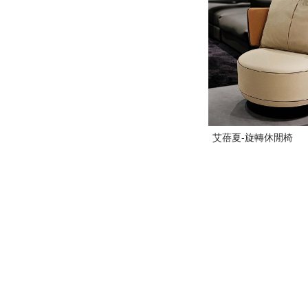
艾蓓夏-旋轉休閒椅
<
1
>