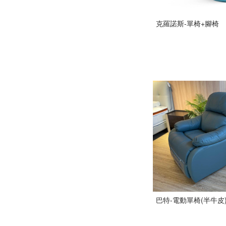
克羅諾斯-單椅+腳椅
巴特-電動單椅(半牛皮