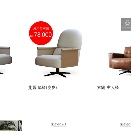
)
斐麗-單椅(麂皮)
索爾-主人椅