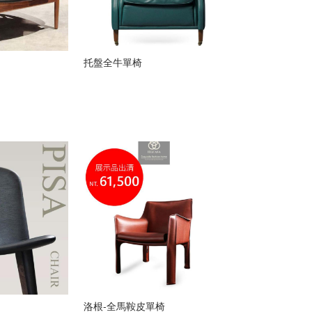
托盤全牛單椅
洛根-全馬鞍皮單椅