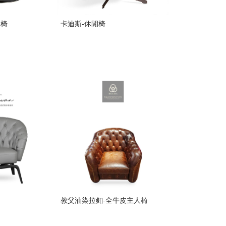
單椅
卡迪斯-休閒椅
教父油染拉釦-全牛皮主人椅