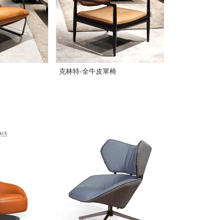
克林特-全牛皮單椅