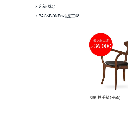
床墊/枕頭
BACKBONE®椎座工學
卡帕-扶手椅(停產)