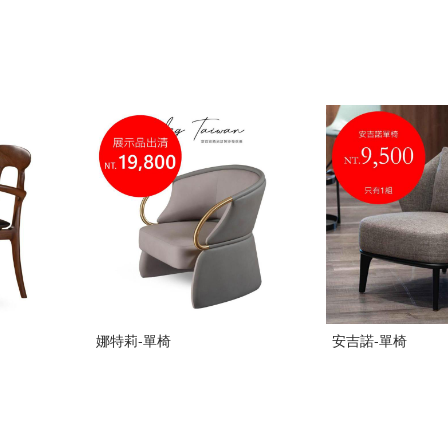
娜特莉-單椅
安吉諾-單椅