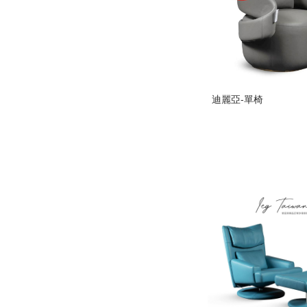
迪麗亞-單椅