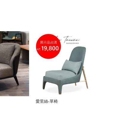
愛里絲-單椅