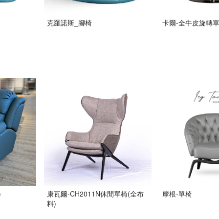
克羅諾斯_腳椅
卡爾-全牛皮旋轉
)
康瓦爾-CH2011N休閒單椅(全布
摩根-單椅
料)