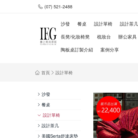
(07) 521-2488
沙發
餐桌
設計單椅
設計茶
長凳/化妝椅凳
梳妝台
辦公家具
陶板桌訂製介紹
案例分享
首頁
設計單椅
沙發
餐桌
設計單椅
設計茶几
美國Serta舒達床墊