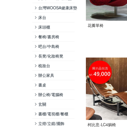
台灣WOOSA健康床墊
床台
花瓣單椅
床頭櫃
餐椅/書房椅
吧台/中島椅
長凳/化妝椅凳
梳妝台
辦公家具
書桌
辦公椅/電腦椅
玄關
書櫃/電視櫃/餐櫃
立燈/立鏡/擺飾
柯比意-LC4躺椅