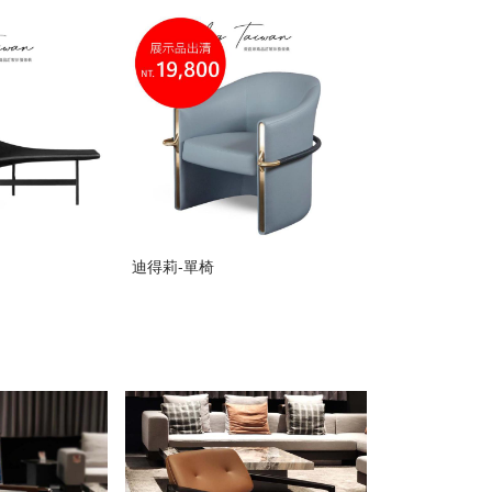
迪得莉-單椅