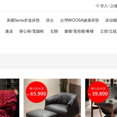
登入
註
几
美國Serta舒達床墊
床台
台灣WOOSA健康床墊
床頭
書桌
辦公椅/電腦椅
玄關
書櫃/電視櫃/餐櫃
立燈/立鏡