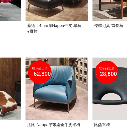
蓋德｜4mm厚Nappa牛皮-單椅
傑羅尼莫-酋長椅
+腳椅
法比-Nappa半苯染全牛皮單椅
比薩單椅